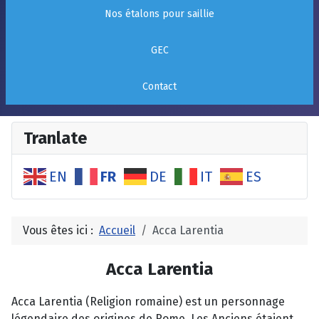
Nos étalons pour saillie
GEC
Contact
Tranlate
FR
EN
DE
IT
ES
Vous êtes ici :
Accueil
Acca Larentia
Acca Larentia
Acca Larentia (Religion romaine) est un personnage
légendaire des origines de Rome. Les Anciens étaient