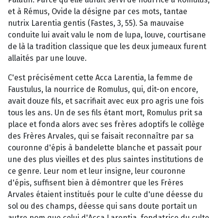
et à Rémus, Ovide la désigne par ces mots, tantae
nutrix Larentia gentis (Fastes, 3, 55). Sa mauvaise
conduite lui avait valu le nom de lupa, louve, courtisane
de là la tradition classique que les deux jumeaux furent
allaités par une louve.
C'est précisément cette Acca Larentia, la femme de
Faustulus, la nourrice de Romulus, qui, dit-on encore,
avait douze fils, et sacrifiait avec eux pro agris une fois
tous les ans. Un de ses fils étant mort, Romulus prit sa
place et fonda alors avec ses frères adoptifs le collège
des Frères Arvales, qui se faisait reconnaître par sa
couronne d'épis à bandelette blanche et passait pour
une des plus vieilles et des plus saintes institutions de
ce genre. Leur nom et leur insigne, leur couronne
d'épis, suffisent bien à démontrer que les Frères
Arvales étaient institués pour le culte d'une déesse du
sol ou des champs, déesse qui sans doute portait un
autre nom que celui d'Acca Larentia, fondatrice du culte