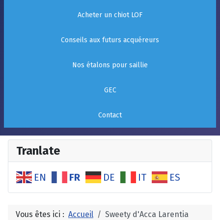
Acheter un chiot LOF
Conseils aux futurs acquéreurs
Nos étalons pour saillie
GEC
Contact
Tranlate
FR
EN
DE
IT
ES
Vous êtes ici :
Accueil
Sweety d'Acca Larentia