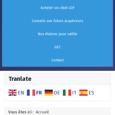
Acheter un chiot LOF
Conseils aux futurs acquéreurs
Nos étalons pour saillie
GEC
Contact
Tranlate
FR
EN
DE
IT
ES
Vous êtes ici :
Accueil