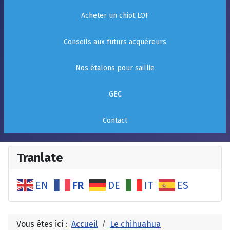
Acheter un chiot LOF
Conseils aux futurs acquéreurs
Nos étalons pour saillie
GEC
Contact
Tranlate
FR
EN
DE
IT
ES
Vous êtes ici :
Accueil
Le chihuahua