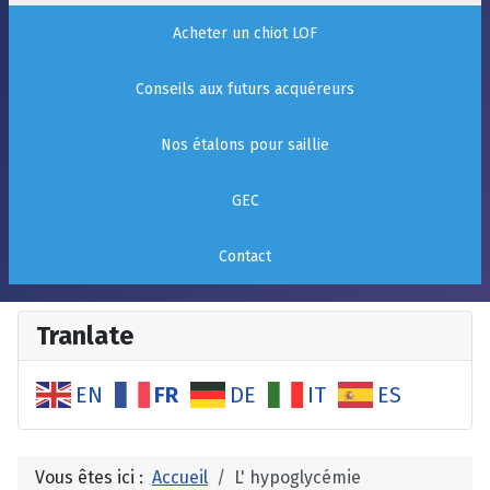
Acheter un chiot LOF
Conseils aux futurs acquéreurs
Nos étalons pour saillie
GEC
Contact
Tranlate
FR
EN
DE
IT
ES
Vous êtes ici :
Accueil
L' hypoglycémie